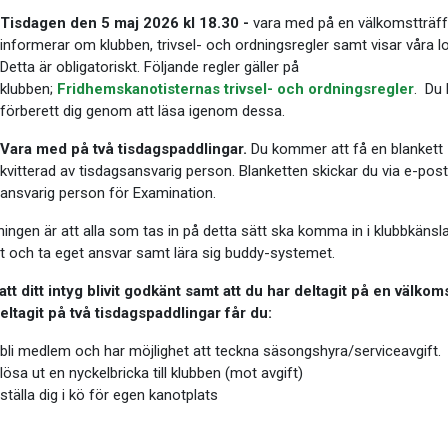
Tisdagen den 5 maj 2026 kl 18.30 -
vara med på en välkomstträff 
informerar om klubben, trivsel- och ordningsregler samt visar våra lo
Detta är obligatoriskt. Följande regler gäller på
klubben;
Fridhemskanotisternas trivsel- och ordningsregler
. Du 
förberett dig genom att läsa igenom dessa.
Vara med på två tisdagspaddlingar.
Du kommer att få en blankett
kvitterad av tisdagsansvarig person. Blanketten skickar du via e-post t
ansvarig person för Examination.
ingen är att alla som tas in på detta sätt ska komma in i klubbkänsl
t och ta eget ansvar samt lära sig buddy-systemet.
att ditt intyg blivit godkänt samt att du har deltagit på en välkoms
eltagit på två tisdagspaddlingar får du:
bli medlem och har möjlighet att teckna säsongshyra/serviceavgift.
lösa ut en nyckelbricka till klubben (mot avgift)
ställa dig i kö för egen kanotplats