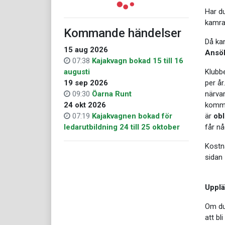
Har du
kamrat
Kommande händelser
Då ka
15 aug 2026
Ansök
07:38
Kajakvagn bokad 15 till 16
augusti
Klubb
19 sep 2026
per år
09:30
Öarna Runt
närvar
24 okt 2026
komme
07:19
Kajakvagnen bokad för
är
obl
ledarutbildning 24 till 25 oktober
får nå
Kostna
sidan
Upplä
Om du 
att bli