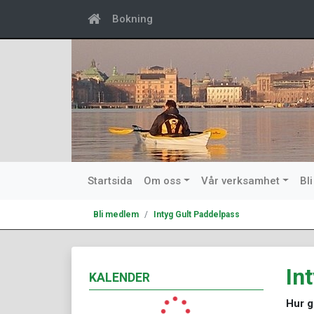
Bokning
Startsida
Om oss
Vår verksamhet
Bl
Bli medlem
Intyg Gult Paddelpass
In
KALENDER
Hur g