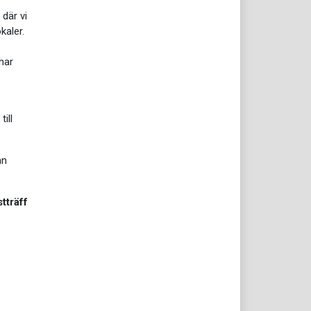
där vi
kaler.
har
ill
an
tträff