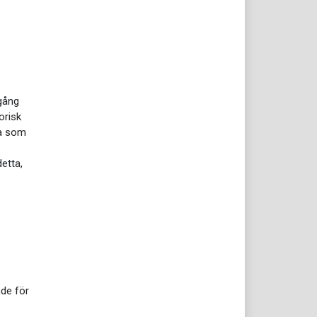
gång
orisk
ka som
etta,
nde för