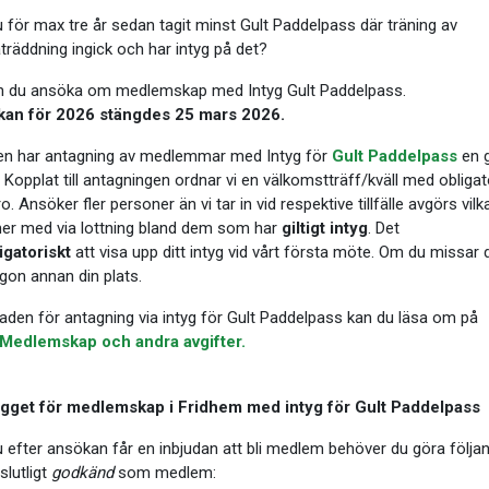
 för max tre år sedan tagit minst Gult Paddelpass där träning av
räddning ingick och har intyg på det?
n du ansöka om medlemskap med Intyg Gult Paddelpass.
an för 2026 stängdes 25 mars 2026.
en har antagning av medlemmar med Intyg för
Gult Paddelpass
en 
. Kopplat till antagningen ordnar vi en välkomstträff/kväll med obligat
o. Ansöker fler personer än vi tar in vid respektive tillfälle avgörs vil
r med via lottning bland dem som har
giltigt intyg
. Det
igatoriskt
att visa upp ditt intyg vid vårt första möte. Om du missar d
gon annan din plats.
den för antagning via intyg för Gult Paddelpass kan du läsa om på
Medlemskap och andra avgifter.
gget för medlemskap i Fridhem med intyg för Gult Paddelpass
efter ansökan får en inbjudan att bli medlem behöver du göra följa
 slutligt
godkänd
som medlem: