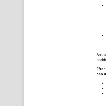
Anledn
snabb
Efter 
och d