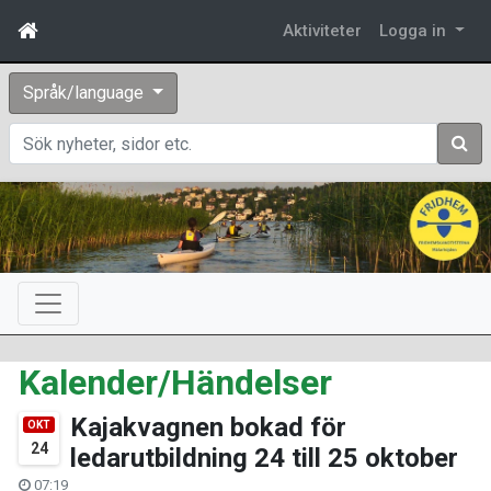
Aktiviteter
Logga in
Språk/language
Sök
Kalender/Händelser
Kajakvagnen bokad för
OKT
24
ledarutbildning 24 till 25 oktober
07:19