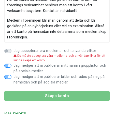
förenings verksamhet behöver man ett konto i vårt
verksamhetssystem. Kontot är individuellt.
Medlem i föreningen blir man genom att delta och bli
godkänd på en nybörjarkurs eller vid en examination. Alltså
är ett konto på hemsidan inte detsamma som medlemskap
i föreningen.
Vi har som ändamål att bedriva idrottslig verksamhet och
Jag accepterar era medlems- och användarvillkor
därmed förknippade aktiviteter som träning, tävling,
Du måste acceptera våra medlems -och användarvillkor för att
utbildning mm för alla aktiva, ledare och intresserade. Som
kunna skapa ett konto.
medlem i föreningen ska du följa våra
trivsel- och
Jag medger att ni publicerar mitt namn i grupplistor och
ordningsregler.
på sociala medier.
Jag medger att ni publicerar bilder och video på mig på
Behandling av personuppgifter
hemsidan och på sociala medier.
För att Fridhemskanotisterna ska kunna bedriva sin
verksamhet som medlemmarna önskar och krav inom
Skapa konto
idrottsrörelsen behandlas personuppgifter nödvändiga för
olika ändamål kopplade till verksamheten på ett säkert sätt i
enlighet med vår Integritetspolicy och GDPR.