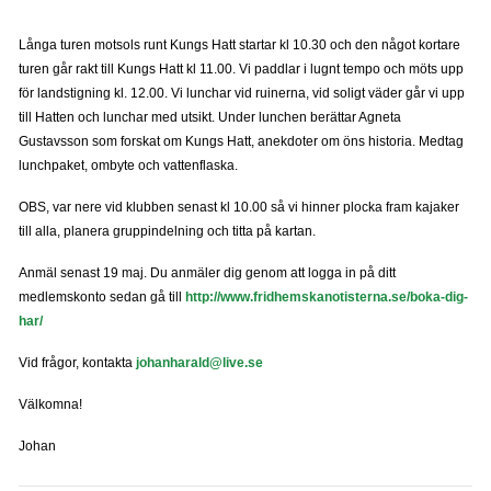
Långa turen motsols runt Kungs Hatt startar kl 10.30 och den något kortare
turen går rakt till Kungs Hatt kl 11.00. Vi paddlar i lugnt tempo och möts upp
för landstigning kl. 12.00. Vi lunchar vid ruinerna, vid soligt väder går vi upp
till Hatten och lunchar med utsikt. Under lunchen berättar Agneta
Gustavsson som forskat om Kungs Hatt, anekdoter om öns historia. Medtag
lunchpaket, ombyte och vattenflaska.
OBS, var nere vid klubben senast kl 10.00 så vi hinner plocka fram kajaker
till alla, planera gruppindelning och titta på kartan.
Anmäl senast 19 maj. Du anmäler dig genom att logga in på ditt
medlemskonto sedan gå till
http://www.fridhemskanotisterna.se/boka-dig-
har/
Vid frågor, kontakta
johanharald@live.se
Välkomna!
Johan