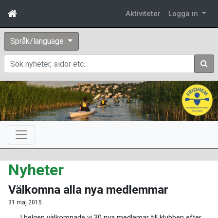
Aktiviteter
Logga in
Språk/language
Sök
Nyheter
Välkomna alla nya medlemmar
31 maj 2015
I helgen välkomnade vi 30 nya medlemar till klubben efter