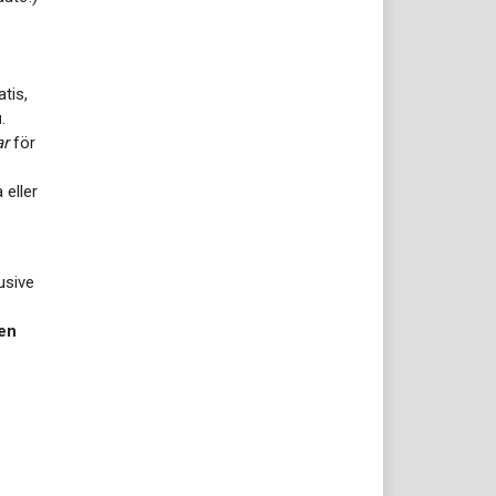
tis,
u
.
ar
för
 eller
usive
ven