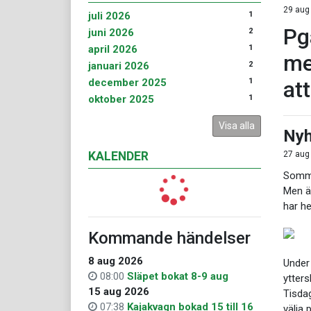
29 aug
1
juli 2026
Pg
2
juni 2026
1
april 2026
me
2
januari 2026
1
december 2025
att
1
oktober 2025
Visa alla
Nyh
KALENDER
27 aug
Somma
Men än
har he
Kommande händelser
8 aug 2026
Under
08:00
Släpet bokat 8-9 aug
ytters
15 aug 2026
Tisdag
07:38
Kajakvagn bokad 15 till 16
välja 