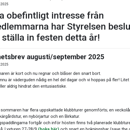
 2025
a obefintligt intresse från
dlemmarna har Styrelsen beslu
 ställa in festen detta år!
etsbrev augusti/september 2025
 2025
ren är kort och nu regnar och blåser den snart bort.
nu är väderguden nådig en hel del dagar och vi hoppas på fler! Litet
ller aldrig hindrat den entusiastiske.
 sommaren har flera uppskattade klubbturer genomförts; en veckolå
kärgårdstur, en nybörjartur och en Birkatur.
spaddlingarna fortgår och inför hösten finns två planerade klubbture
på; Lyxturen 27-28/9
(boka här)
och snart en bokningsbar (save the d