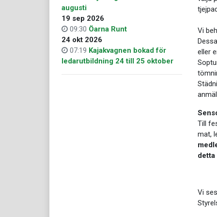
augusti
tjejpa
19 sep 2026
09:30
Öarna Runt
Vi be
24 okt 2026
Dessa 
07:19
Kajakvagnen bokad för
eller
ledarutbildning 24 till 25 oktober
Soptun
tömni
Städni
anmäl
Senso
Till f
mat, l
medle
detta
Vi ses
Styre