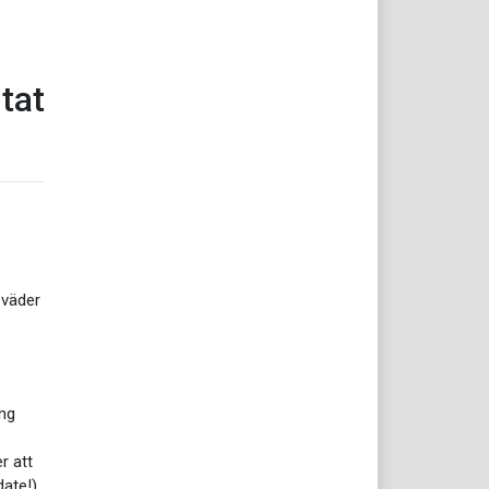
tat
 väder
ng
r att
ate!)