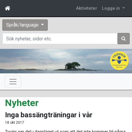
Aktiviteter
Logga in
Språk/language
Sök
Nyheter
Inga bassängträningar i vår
18 okt 2017
Tyvärr ser det i dagsläget ut som att det inte kommer bli några